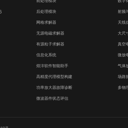
前处理模块
数字
后处理模块
射频
6
网格求解器
天线
无源电磁求解器
大尺寸
有源粒子求解器
真空
信息化系统
微放
煌沣软件智能助手
气体
高精度代理模型构建
场路
功率放大器故障诊断
多物
微波器件状态评估