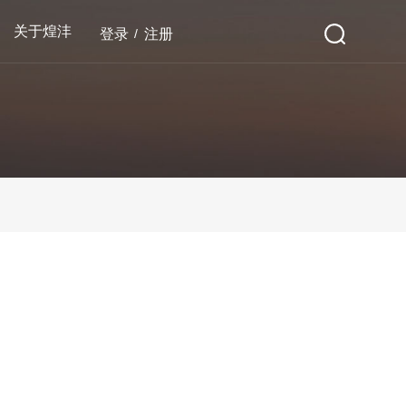
关于煌沣
登录
/
注册